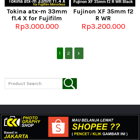
Tokina atx-m 33mm
Fujinon XF 35mm f2
f1.4 X for Fujifilm
R WR
Rp3.000.000
Rp3.200.000
1
2