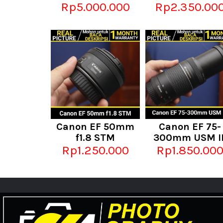
Rp5.000.000
Rp2.350.00
Canon EF 50mm
Canon EF 75-
f1.8 STM
300mm USM II
Rp1.250.000
Rp1.850.00