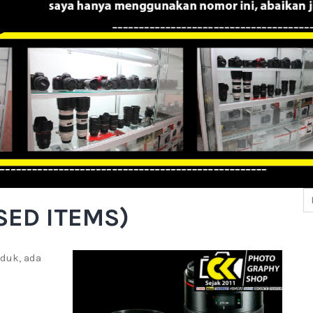
SED ITEMS)
duk, ada