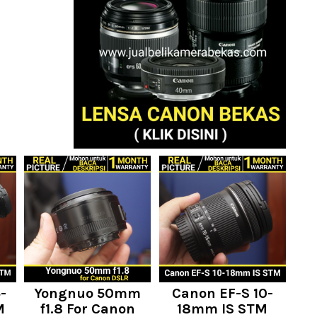
-
Yongnuo 50mm
Canon EF-S 10-
M
f1.8 For Canon
18mm IS STM