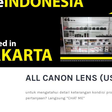
ALL CANON LENS (U
untuk mengetahui detail keterangan kondisi pro
pertanyaan? Langsung “CHAT ME”