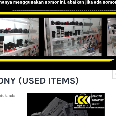
ONY (USED ITEMS)
duk, ada